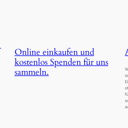
Online einkaufen und
kostenlos Spenden für uns
W
sammeln.
s
E
s
f
s
a