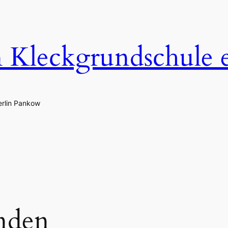
n Kleckgrundschule 
erlin Pankow
nden