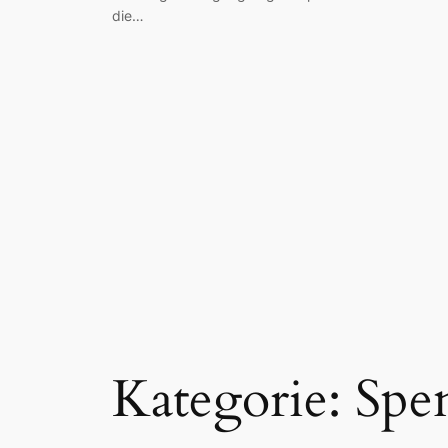
die…
Kategorie:
Spe