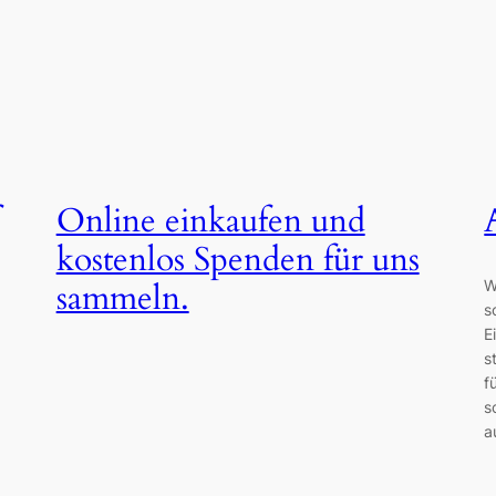
Online einkaufen und
kostenlos Spenden für uns
W
sammeln.
s
E
s
f
s
a