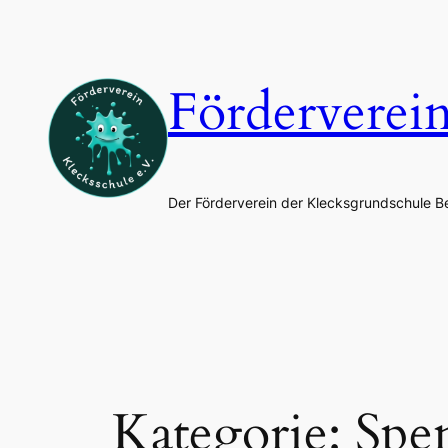
Zum
Inhalt
springen
Förderverei
Der Förderverein der Klecksgrundschule B
Kategorie:
Spe