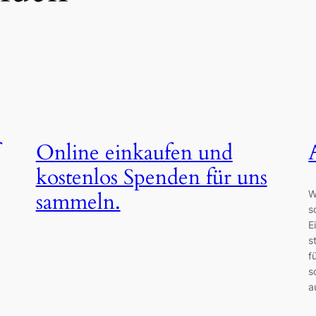
Online einkaufen und
kostenlos Spenden für uns
W
sammeln.
s
E
s
f
s
a