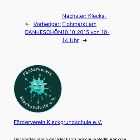
Nächster:
Klecks-
←
Vorheriger:
Flohmarkt am
DANKESCHÖN
10.10.2015 von 10-
14 Uhr
→
Förderverein Kleckgrundschule e.V.
Der Förderverein der Klecksgrundschule Berlin Pankow