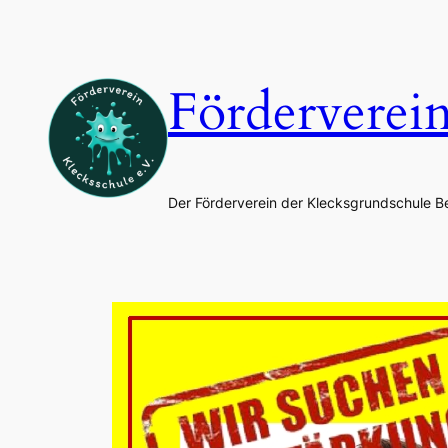
Zum
Inhalt
springen
Förderverei
Der Förderverein der Klecksgrundschule B